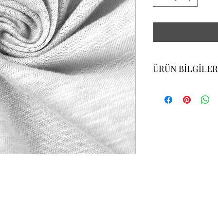
ÜRÜN BİLGİLER
30/150 PENYE COMP
EN: (1kg=mt) 185
GRAMAJ: (+/-5%) 240 
MATERYAL: %75 PA