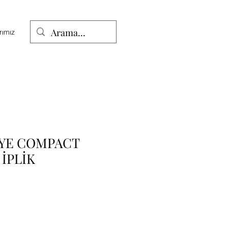
rımız
NYE COMPACT
 İPLİK