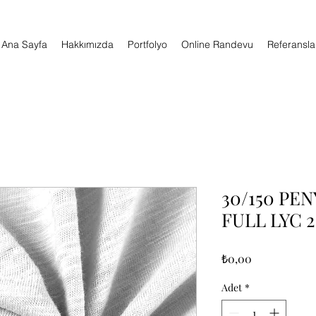
Ana Sayfa
Hakkımızda
Portfolyo
Online Randevu
Referansla
30/150 PE
FULL LYC 2
Fiyat
₺0,00
Adet
*