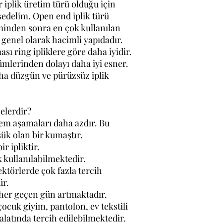
iplik üretim türü olduğu için
edelim. Open end iplik türü
minden sonra en çok kullanılan
 genel olarak hacimli yapıdadır.
sı ring ipliklere göre daha iyidir.
mlerinden dolayı daha iyi esner.
a düzgün ve pürüzsüz iplik
elerdir?
lem aşamaları daha azdır. Bu
ük olan bir kumaştır.
ir ipliktir.
k kullanılabilmektedir.
ektörlerde çok fazla tercih
ür.
 her geçen gün artmaktadır.
cuk giyim, pantolon, ev tekstili
alatında tercih edilebilmektedir.