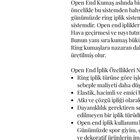
Open End Kumaş aslında bir 
öncelikle bu sistemden bahs
günümüzde ring iplik siste
sistemdir. Open end iplikler
Hava geçirmesi ve ısıyı tutma
Bunun yanı sıra kumaş bükü
Ring kumaşlara nazaran dah
üretilmiş olur.
Open End İplik Özellikleri N
Ring iplik türüne göre iş
sebeple maliyeti daha düş
Elastik, hacimli ve emici b
Atkı ve çözgü ipliği olara
Dayanıklılık gerektiren s
edilmeyen bir iplik türüd
Open end iplik kullanımı
Günümüzde spor giyim, ço
ve dekoratif ürünlerin im