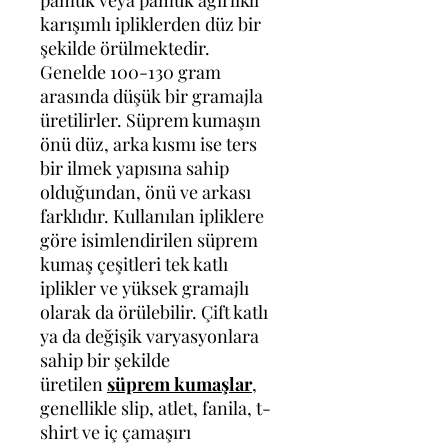
pamuk veya pamuk ağırlıklı
karışımlı ipliklerden düz bir
şekilde örülmektedir.
Genelde 100-130 gram
arasında düşük bir gramajla
üretilirler. Süprem kumaşın
önü düz, arka kısmı ise ters
bir ilmek yapısına sahip
olduğundan, önü ve arkası
farklıdır. Kullanılan ipliklere
göre isimlendirilen süprem
kumaş çeşitleri tek katlı
iplikler ve yüksek gramajlı
olarak da örülebilir. Çift katlı
ya da değişik varyasyonlara
sahip bir şekilde
üretilen
süprem kumaşlar
,
genellikle slip, atlet, fanila, t-
shirt ve iç çamaşırı