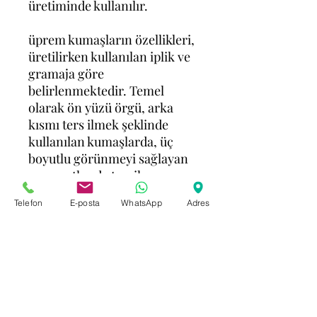
üretiminde kullanılır.
üprem kumaşların özellikleri,
üretilirken kullanılan iplik ve
gramaja göre
belirlenmektedir. Temel
olarak ön yüzü örgü, arka
kısmı ters ilmek şeklinde
kullanılan kumaşlarda, üç
boyutlu görünmeyi sağlayan
momentler de tercih
edilmektedir.
Telefon
E-posta
WhatsApp
Adres
Pamuk-polyester, melanj-
süprem gibi değişik
karışımlarla kullanılan
kumaşlar piyasada farklı
şekillerde isimlendirilebilir.
Tek yataklı makinelerde
ilmekleri 3 boyutlu olarak