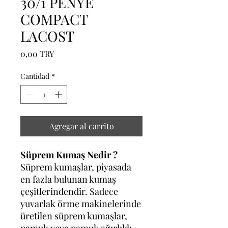
30/1 PENYE
COMPACT
LACOST
Precio
0,00 TRY
Cantidad
*
Agregar al carrito
Süprem Kumaş Nedir ?
Süprem kumaşlar, piyasada
en fazla bulunan kumaş
çeşitlerindendir. Sadece
yuvarlak örme makinelerinde
üretilen süprem kumaşlar,