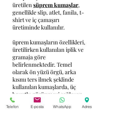
üretilen
süprem kumaşlar
,
genellikle slip, atlet, fanila, t-
shirt ve iç çamaşırı
üretiminde kullanılır.
üprem kumaşların özellikleri,
üretilirken kullanılan iplik ve
gramaja göre
belirlenmektedir. Temel
olarak ön yüzü örgü, arka
kısmı ters ilmek şeklinde
kullanılan kumaşlarda, üç
boyutlu görünmeyi sağlayan
momentler de tercih
Telefon
E-posta
WhatsApp
Adres
edilmektedir.
Pamuk-polyester, melanj-
süprem gibi değişik
karışımlarla kullanılan