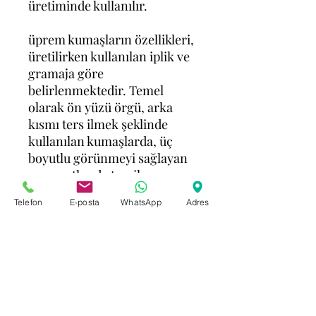
üretiminde kullanılır.
üprem kumaşların özellikleri,
üretilirken kullanılan iplik ve
gramaja göre
belirlenmektedir. Temel
olarak ön yüzü örgü, arka
kısmı ters ilmek şeklinde
kullanılan kumaşlarda, üç
boyutlu görünmeyi sağlayan
momentler de tercih
edilmektedir.
Telefon
E-posta
WhatsApp
Adres
Pamuk-polyester, melanj-
süprem gibi değişik
karışımlarla kullanılan
kumaşlar piyasada farklı
şekillerde isimlendirilebilir.
Tek yataklı makinelerde
ilmekleri 3 boyutlu olarak