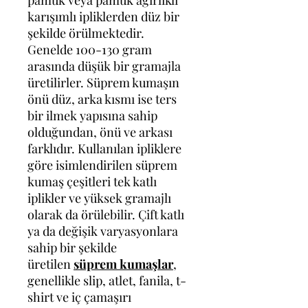
pamuk veya pamuk ağırlıklı
karışımlı ipliklerden düz bir
şekilde örülmektedir.
Genelde 100-130 gram
arasında düşük bir gramajla
üretilirler. Süprem kumaşın
önü düz, arka kısmı ise ters
bir ilmek yapısına sahip
olduğundan, önü ve arkası
farklıdır. Kullanılan ipliklere
göre isimlendirilen süprem
kumaş çeşitleri tek katlı
iplikler ve yüksek gramajlı
olarak da örülebilir. Çift katlı
ya da değişik varyasyonlara
sahip bir şekilde
üretilen
süprem kumaşlar
,
genellikle slip, atlet, fanila, t-
shirt ve iç çamaşırı