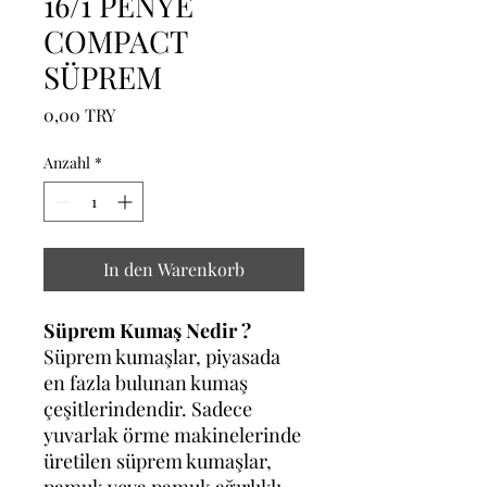
16/1 PENYE
COMPACT
SÜPREM
Preis
0,00 TRY
Anzahl
*
In den Warenkorb
Süprem Kumaş Nedir ?
Süprem kumaşlar, piyasada
en fazla bulunan kumaş
çeşitlerindendir. Sadece
yuvarlak örme makinelerinde
üretilen süprem kumaşlar,