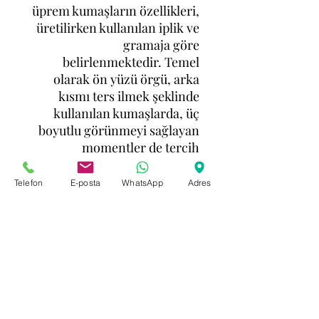
üprem kumaşların özellikleri,
üretilirken kullanılan iplik ve
gramaja göre
belirlenmektedir. Temel
olarak ön yüzü örgü, arka
kısmı ters ilmek şeklinde
kullanılan kumaşlarda, üç
boyutlu görünmeyi sağlayan
momentler de tercih
edilmektedir.
Pamuk-polyester, melanj-
Telefon
E-posta
WhatsApp
Adres
süprem gibi değişik
karışımlarla kullanılan
kumaşlar piyasada farklı
şekillerde isimlendirilebilir.
Tek yataklı makinelerde
ilmekleri 3 boyutlu olarak
tutan momentler vardır. Bu
momentler bazen dengesiz