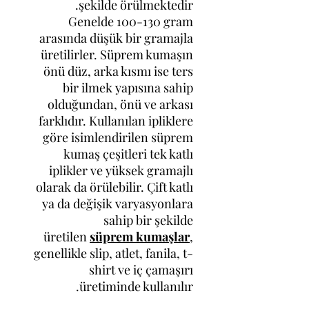
şekilde örülmektedir.
Genelde 100-130 gram
arasında düşük bir gramajla
üretilirler. Süprem kumaşın
önü düz, arka kısmı ise ters
bir ilmek yapısına sahip
olduğundan, önü ve arkası
farklıdır. Kullanılan ipliklere
göre isimlendirilen süprem
kumaş çeşitleri tek katlı
iplikler ve yüksek gramajlı
olarak da örülebilir. Çift katlı
ya da değişik varyasyonlara
sahip bir şekilde
üretilen
süprem kumaşlar
,
genellikle slip, atlet, fanila, t-
shirt ve iç çamaşırı
üretiminde kullanılır.