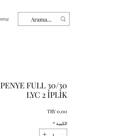
rımız
NYE/PENYE FULL
LYC 2 İPLİK
السعر
الكمية
*