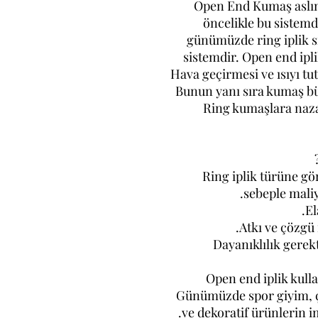
Open End Kumaş aslınd
öncelikle bu sistem
günümüzde ring iplik s
sistemdir. Open end ipli
Hava geçirmesi ve ısıyı tut
Bunun yanı sıra kumaş bü
Ring kumaşlara naza
Ring iplik türüne gö
sebeple maliy
El
Atkı ve çözgü 
Dayanıklılık gerek
Open end iplik kull
Günümüzde spor giyim, ço
ve dekoratif ürünlerin i