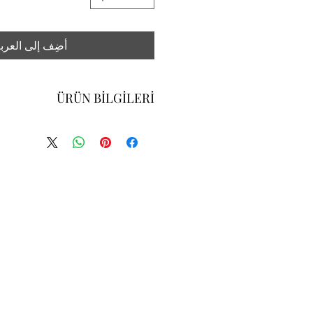
أضِف إلى العرب
ÜRÜN BİLGİLERİ
30/30 PENYE/PENYE FULL LYC 2 İPLİK
EN: (1kg=mt) 185
GRAMAJ: (+/-5%) 240 - 245 gr/m²
MATERYAL:%95 PAMUK %5 LYC