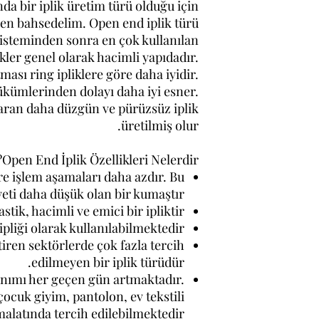
a bir iplik üretim türü olduğu için
den bahsedelim. Open end iplik türü
isteminden sonra en çok kullanılan
kler genel olarak hacimli yapıdadır.
ması ring ipliklere göre daha iyidir.
kümlerinden dolayı daha iyi esner.
ran daha düzgün ve pürüzsüz iplik
üretilmiş olur.
Open End İplik Özellikleri Nelerdir?
re işlem aşamaları daha azdır. Bu
eti daha düşük olan bir kumaştır.
astik, hacimli ve emici bir ipliktir.
ipliği olarak kullanılabilmektedir.
tiren sektörlerde çok fazla tercih
edilmeyen bir iplik türüdür.
anımı her geçen gün artmaktadır.
cuk giyim, pantolon, ev tekstili
malatında tercih edilebilmektedir.