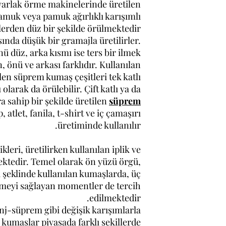
uvarlak örme makinelerinde üretilen
muk veya pamuk ağırlıklı karışımlı
klerden düz bir şekilde örülmektedir.
nda düşük bir gramajla üretilirler.
 düz, arka kısmı ise ters bir ilmek
 önü ve arkası farklıdır. Kullanılan
ilen süprem kumaş çeşitleri tek katlı
olarak da örülebilir. Çift katlı ya da
a sahip bir şekilde üretilen
süprem
p, atlet, fanila, t-shirt ve iç çamaşırı
üretiminde kullanılır.
leri, üretilirken kullanılan iplik ve
ktedir. Temel olarak ön yüzü örgü,
k şeklinde kullanılan kumaşlarda, üç
meyi sağlayan momentler de tercih
edilmektedir.
j-süprem gibi değişik karışımlarla
 kumaşlar piyasada farklı şekillerde