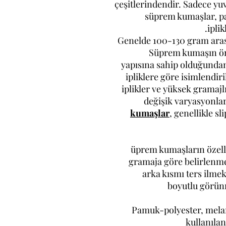
çeşitlerindendir. Sadece y
süprem kumaşlar, pa
ipli
Genelde 100-130 gram arası
Süprem kumaşın önü
yapısına sahip olduğundan,
ipliklere göre isimlendir
iplikler ve yüksek gramajlı 
değişik varyasyonlar
kumaşlar
, genellikle sli
üprem kumaşların özellik
gramaja göre belirlenme
arka kısmı ters ilme
boyutlu görün
Pamuk-polyester, melan
kullanılan