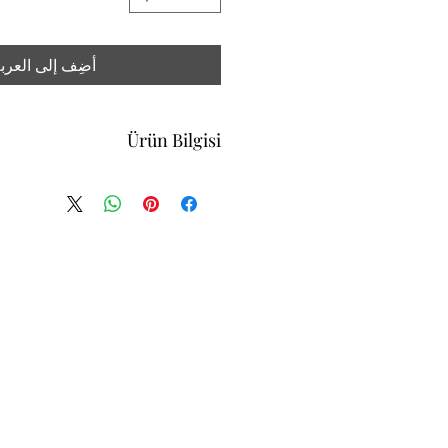
أضِف إلى العرب
Ürün Bilgisi
24/2 PENYE COMPACT SÜPREM
EN: (1kg=mt) 190
GRAMAJ: (+/-5%) 290 gr/m²
MATERYAL: %100 Pamuk