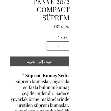
20/2 PENYE
COMPACT
SÜPREM
السعر
الكمية
*
أضِف إلى العربة
Süprem Kumaş Nedir ?
Süprem kumaşlar, piyasada
en fazla bulunan kumaş
çeşitlerindendir. Sadece
yuvarlak örme makinelerinde
üretilen süprem kumaşlar,