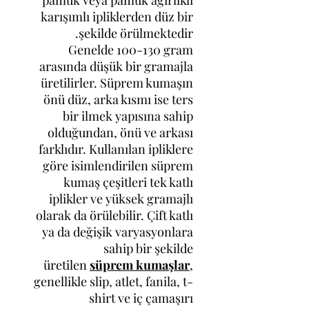
pamuk veya pamuk ağırlıklı
karışımlı ipliklerden düz bir
şekilde örülmektedir.
Genelde 100-130 gram
arasında düşük bir gramajla
üretilirler. Süprem kumaşın
önü düz, arka kısmı ise ters
bir ilmek yapısına sahip
olduğundan, önü ve arkası
farklıdır. Kullanılan ipliklere
göre isimlendirilen süprem
kumaş çeşitleri tek katlı
iplikler ve yüksek gramajlı
olarak da örülebilir. Çift katlı
ya da değişik varyasyonlara
sahip bir şekilde
üretilen
süprem kumaşlar
,
genellikle slip, atlet, fanila, t-
shirt ve iç çamaşırı