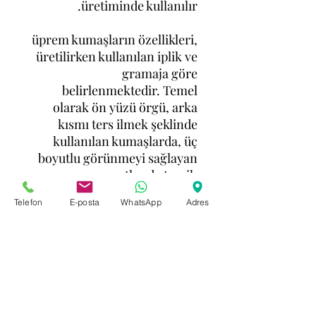
üretiminde kullanılır.
üprem kumaşların özellikleri,
üretilirken kullanılan iplik ve
gramaja göre
belirlenmektedir. Temel
olarak ön yüzü örgü, arka
kısmı ters ilmek şeklinde
kullanılan kumaşlarda, üç
boyutlu görünmeyi sağlayan
momentler de tercih
edilmektedir.
Telefon
E-posta
WhatsApp
Adres
Pamuk-polyester, melanj-
süprem gibi değişik
karışımlarla kullanılan
kumaşlar piyasada farklı
şekillerde isimlendirilebilir.
Tek yataklı makinelerde
ilmekleri 3 boyutlu olarak